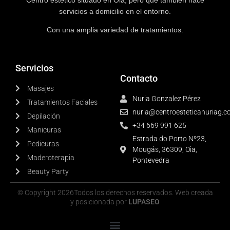
Centro estético situado en Oia, pero que también hace
servicios a domicilio en el entorno.
Con una amplia variedad de tratamientos.
Servicios
Contacto
Masajes
Nuria Gonzalez Pérez
Tratamientos Faciales
nuria@centroesteticanuriag.
Depilación
+34 669 991 625
Manicuras
Estrada do Porto Nº23,
Pedicuras
Mougás, 36309, Oia,
Maderoterapia
Pontevedra
Beauty Party
© Copyright 2026Todos los derechos reservados. Web creada
y posicionada por
LUPASEO