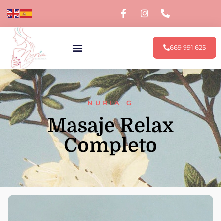
669 991 625
NURIA G
Masaje Relax
Completo